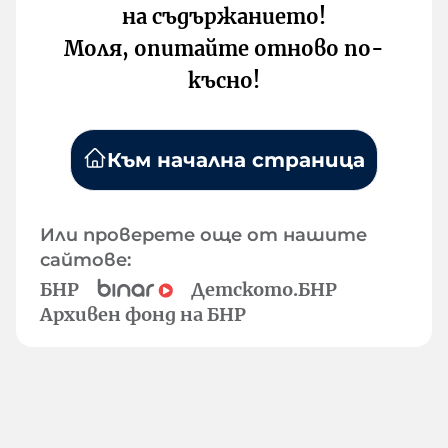
на съдържанието!
Моля, опитайте отново по-
късно!
Към начална страница
Или проверете още от нашите
сайтове:
БНР
Детското.БНР
Архивен фонд на БНР