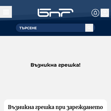
Възникна грешка!
Възникна грешка при зареждането