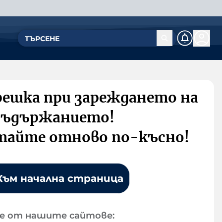
решка при зареждането на
съдържанието!
тайте отново по-късно!
Към начална страница
е от нашите сайтове: