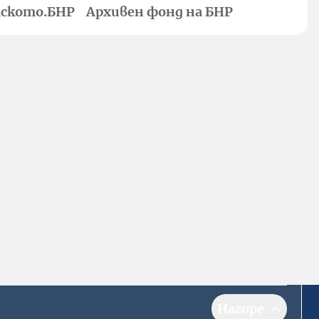
ското.БНР
Архивен фонд на БНР
Нагоре