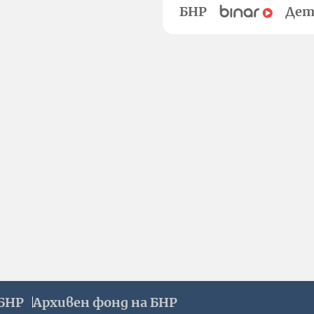
БНР
Дет
БНР
Архивен фонд на БНР