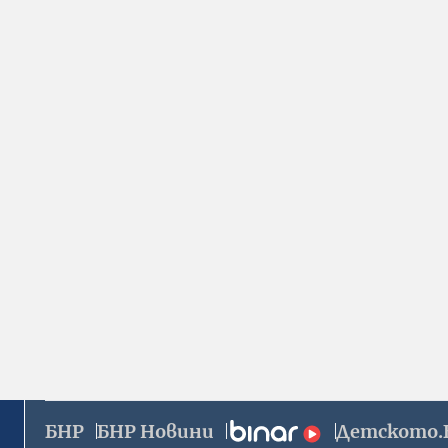
БНР
БНР Новини
Детското.