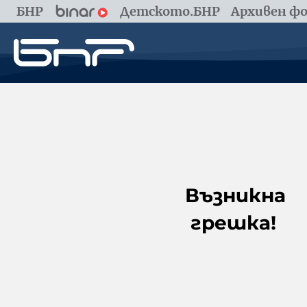
БНР
Детското.БНР
Архивен фо
Възникна
грешка!