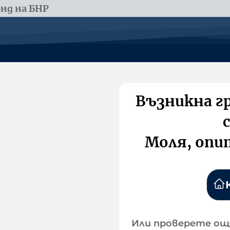
нд на БНР
Възникна г
Моля, опи
Или проверете ощ