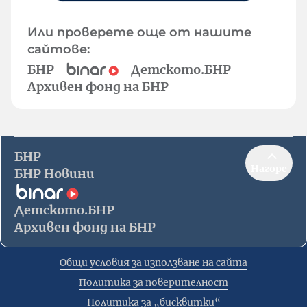
Или проверете още от нашите
сайтове:
БНР
Детското.БНР
Архивен фонд на БНР
БНР
Нагоре
БНР Новини
Детското.БНР
Архивен фонд на БНР
Общи условия за използване на сайта
Политика за поверителност
Политика за „бисквитки“