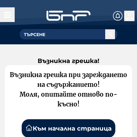
Възникна грешка!
Възникна грешка при зареждането
на съдържанието!
Моля, опитайте отново по-
късно!
Към начална страница