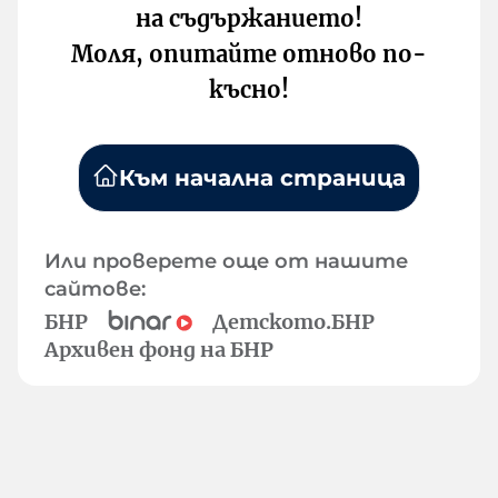
на съдържанието!
Моля, опитайте отново по-
късно!
Към начална страница
Или проверете още от нашите
сайтове:
БНР
Детското.БНР
Архивен фонд на БНР