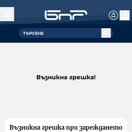
Възникна грешка!
Възникна грешка при зареждането