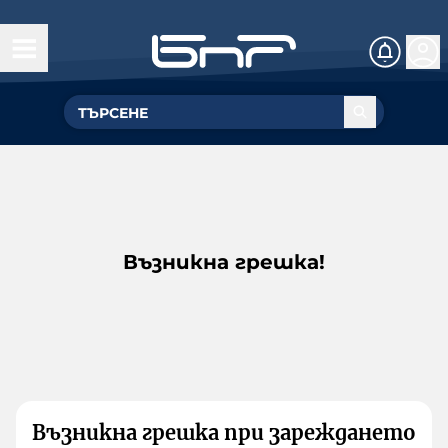
Възникна грешка!
Възникна грешка при зареждането