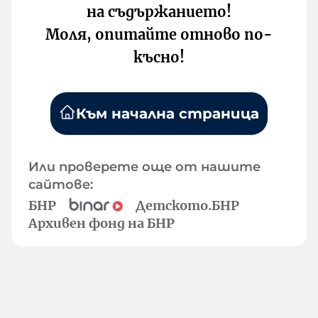
на съдържанието!
Моля, опитайте отново по-
късно!
Към начална страница
Или проверете още от нашите
сайтове:
БНР
Детското.БНР
Архивен фонд на БНР