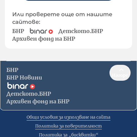
Или проверете още от нашите
сайтове:
БНР
Детското.БНР
Архивен фонд на БНР
БНР
Нагоре
БНР Новини
Детското.БНР
Архивен фонд на БНР
Общи условия за използване на сайта
Политика за поверителност
Политика за „бисквитки“