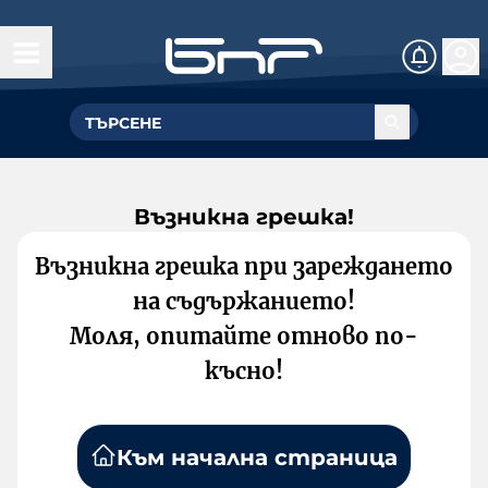
Възникна грешка!
Възникна грешка при зареждането
на съдържанието!
Моля, опитайте отново по-
късно!
Към начална страница