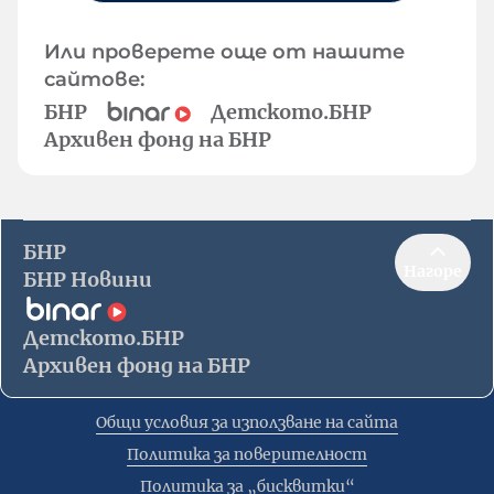
Или проверете още от нашите
сайтове:
БНР
Детското.БНР
Архивен фонд на БНР
БНР
Нагоре
БНР Новини
Детското.БНР
Архивен фонд на БНР
Общи условия за използване на сайта
Политика за поверителност
Политика за „бисквитки“