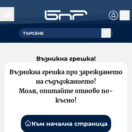
Възникна грешка!
Възникна грешка при зареждането
на съдържанието!
Моля, опитайте отново по-
късно!
Към начална страница