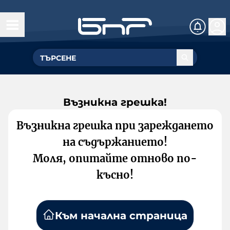
Възникна грешка!
Възникна грешка при зареждането
на съдържанието!
Моля, опитайте отново по-
късно!
Към начална страница