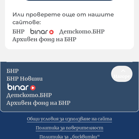
Или проверете още от нашите
сайтове:
БНР
Детското.БНР
Архивен фонд на БНР
БНР
Нагоре
БНР Новини
Детското.БНР
Архивен фонд на БНР
Общи условия за използване на сайта
Политика за поверителност
Политика за „бисквитки“