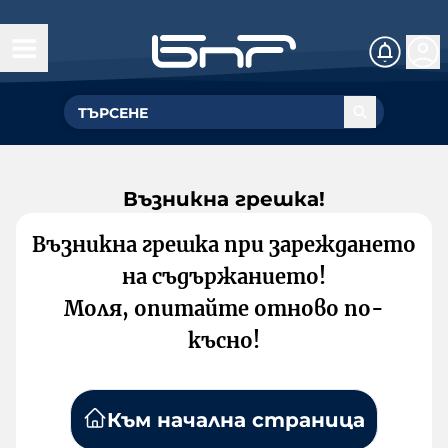
Възникна грешка!
Възникна грешка при зареждането
на съдържанието!
Моля, опитайте отново по-
късно!
Към начална страница