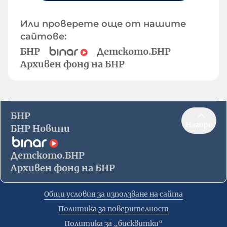
Или проверете още от нашите
сайтове:
БНР
Детското.БНР
Архивен фонд на БНР
БНР
Нагоре
БНР Новини
Детското.БНР
Архивен фонд на БНР
Общи условия за използване на сайта
Политика за поверителност
Политика за „бисквитки“