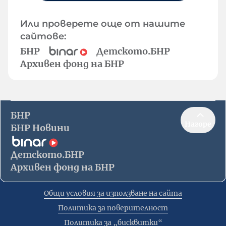
Или проверете още от нашите
сайтове:
БНР
Детското.БНР
Архивен фонд на БНР
БНР
Нагоре
БНР Новини
Детското.БНР
Архивен фонд на БНР
Общи условия за използване на сайта
Политика за поверителност
Политика за „бисквитки“