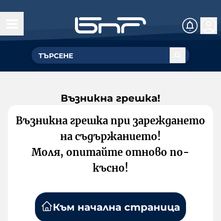
Възникна грешка!
Възникна грешка при зареждането
на съдържанието!
Моля, опитайте отново по-
късно!
Към начална страница