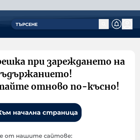
решка при зареждането на
съдържанието!
тайте отново по-късно!
Към начална страница
е от нашите сайтове: