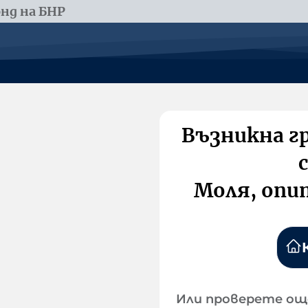
нд на БНР
Възникна г
Моля, опи
Или проверете ощ