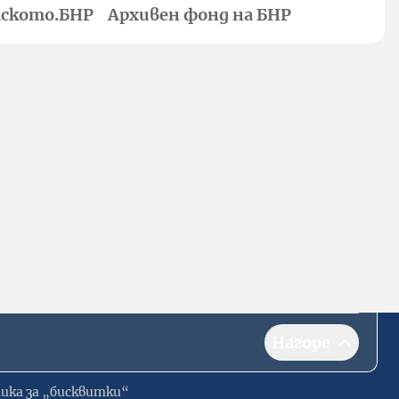
ското.БНР
Архивен фонд на БНР
Нагоре
ика за „бисквитки“