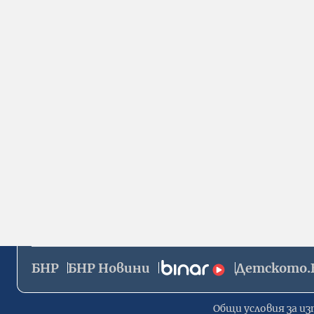
БНР
БНР Новини
Детското.
Общи условия за из