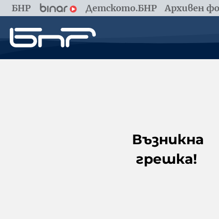
БНР
Детското.БНР
Архивен фо
Възникна
грешка!