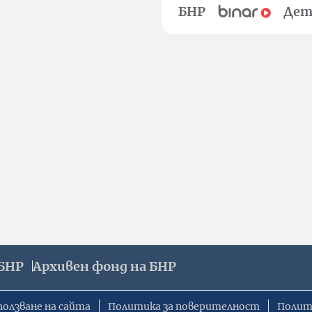
БНР
Дет
БНР
Архивен фонд на БНР
ползване на сайта
Политика за поверителност
Полит