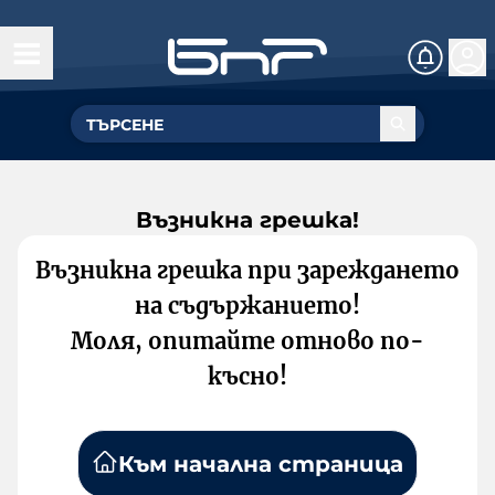
Възникна грешка!
Възникна грешка при зареждането
на съдържанието!
Моля, опитайте отново по-
късно!
Към начална страница