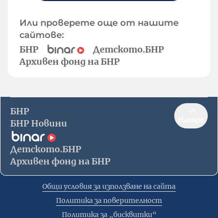
Или проверете още от нашите
сайтове:
БНР
Детското.БНР
Архивен фонд на БНР
БНР
Нагоре
БНР Новини
Детското.БНР
Архивен фонд на БНР
Общи условия за използване на сайта
Политика за поверителност
Политика за „бисквитки“