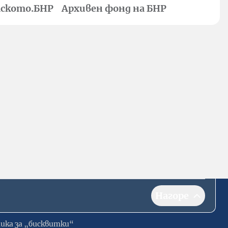
ското.БНР
Архивен фонд на БНР
Нагоре
ика за „бисквитки“