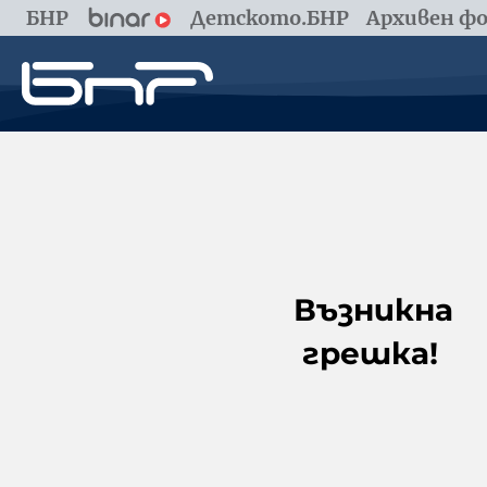
БНР
Детското.БНР
Архивен фо
Възникна
грешка!