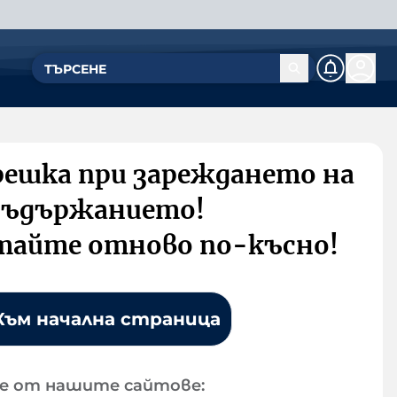
решка при зареждането на
съдържанието!
тайте отново по-късно!
Към начална страница
е от нашите сайтове: