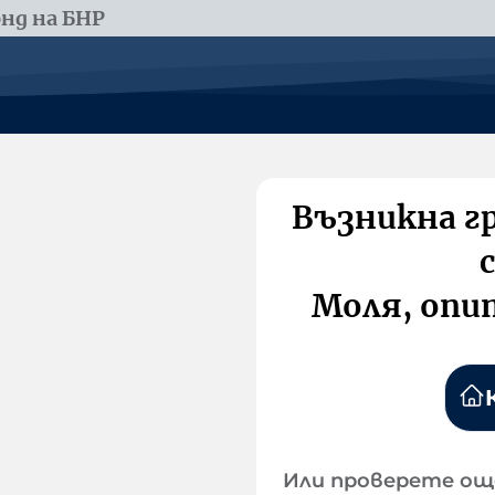
нд на БНР
Възникна г
Моля, опи
Или проверете ощ