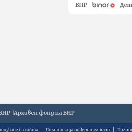
БНР
Дет
БНР
Архивен фонд на БНР
ползване на сайта
Политика за поверителност
Полит