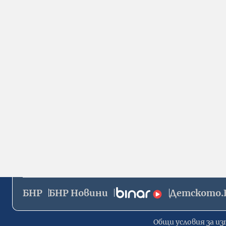
БНР
БНР Новини
Детското.
Общи условия за из