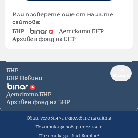
Или проверете още от нашите
сайтове:
БНР
Детското.БНР
Архивен фонд на БНР
БНР
Нагоре
БНР Новини
Детското.БНР
Архивен фонд на БНР
Общи условия за използване на сайта
Политика за поверителност
Политика за „бисквитки“