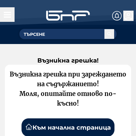
Възникна грешка!
Възникна грешка при зареждането
на съдържанието!
Моля, опитайте отново по-
късно!
Към начална страница