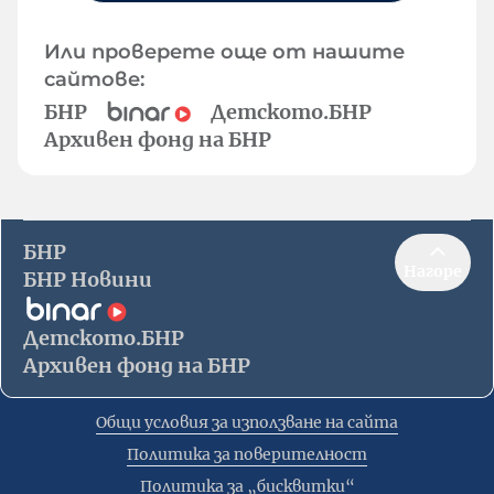
Или проверете още от нашите
сайтове:
БНР
Детското.БНР
Архивен фонд на БНР
БНР
Нагоре
БНР Новини
Детското.БНР
Архивен фонд на БНР
Общи условия за използване на сайта
Политика за поверителност
Политика за „бисквитки“