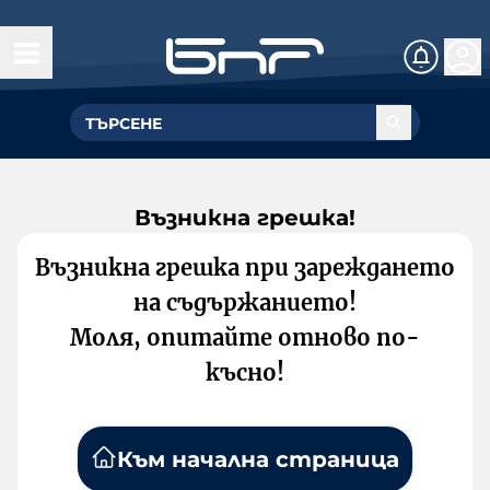
Възникна грешка!
Възникна грешка при зареждането
на съдържанието!
Моля, опитайте отново по-
късно!
Към начална страница