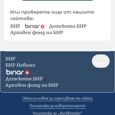
Или проверете още от нашите
сайтове:
БНР
Детското.БНР
Архивен фонд на БНР
БНР
Нагоре
БНР Новини
Детското.БНР
Архивен фонд на БНР
Общи условия за използване на сайта
Политика за поверителност
Политика за „бисквитки“