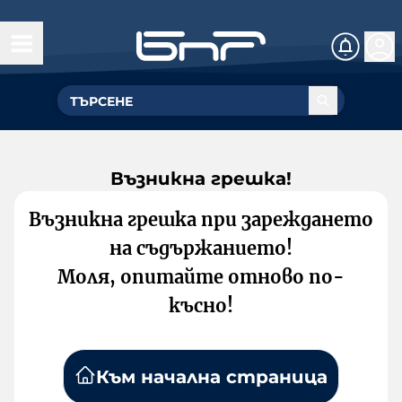
Възникна грешка!
Възникна грешка при зареждането
на съдържанието!
Моля, опитайте отново по-
късно!
Към начална страница