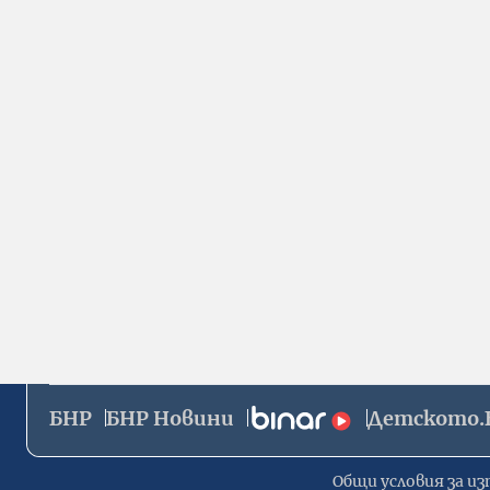
БНР
БНР Новини
Детското.
Общи условия за из