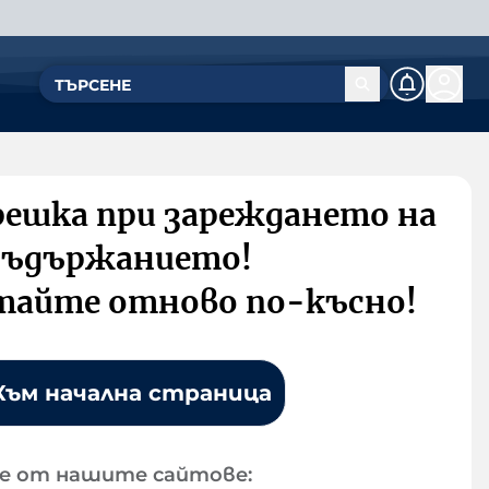
решка при зареждането на
съдържанието!
тайте отново по-късно!
Към начална страница
е от нашите сайтове: