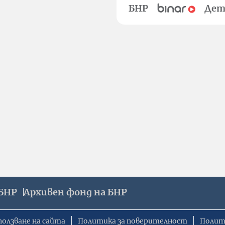
БНР
Дет
БНР
Архивен фонд на БНР
ползване на сайта
Политика за поверителност
Полит