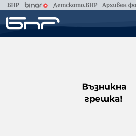
БНР
Детското.БНР
Архивен фо
Възникна
грешка!