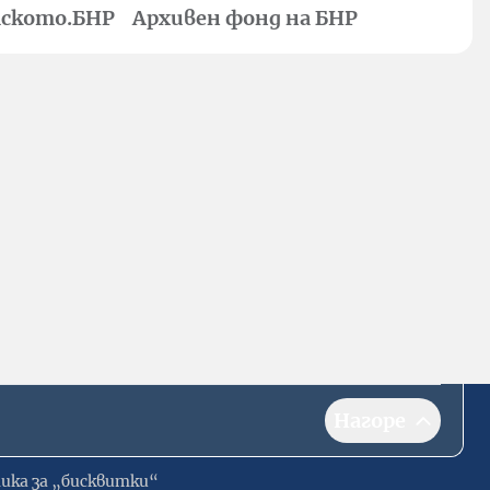
ското.БНР
Архивен фонд на БНР
Нагоре
ика за „бисквитки“