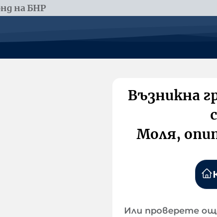
нд на БНР
Възникна г
Моля, опи
Или проверете ощ