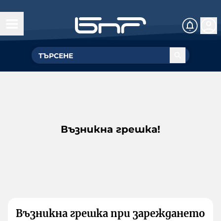
Възникна грешка!
Възникна грешка при зареждането