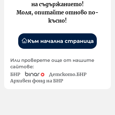
на съдържанието!
Моля, опитайте отново по-
късно!
Към начална страница
Или проверете още от нашите
сайтове:
БНР
Детското.БНР
Архивен фонд на БНР