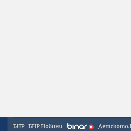
БНР
БНР Новини
Детското.