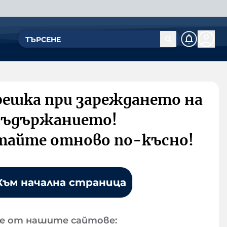
решка при зареждането на
съдържанието!
тайте отново по-късно!
Към начална страница
е от нашите сайтове: