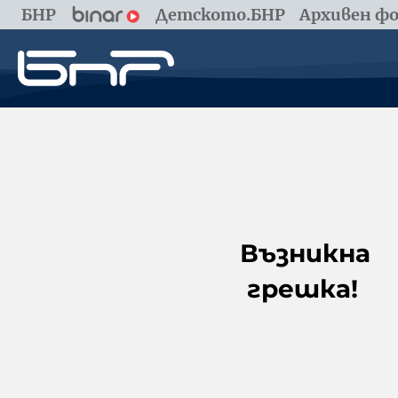
БНР
Детското.БНР
Архивен фо
Възникна
грешка!