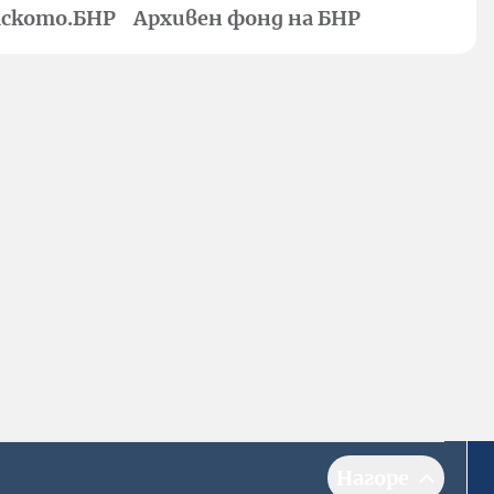
ското.БНР
Архивен фонд на БНР
Нагоре