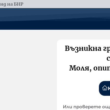
нд на БНР
Възникна г
Моля, опи
Или проверете ощ