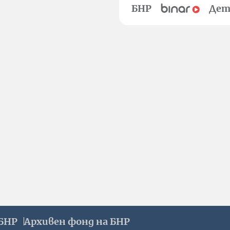
БНР
Дет
БНР
Архивен фонд на БНР