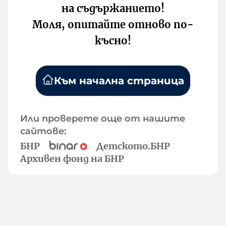
на съдържанието!
Моля, опитайте отново по-
късно!
Към начална страница
Или проверете още от нашите
сайтове:
БНР
Детското.БНР
Архивен фонд на БНР