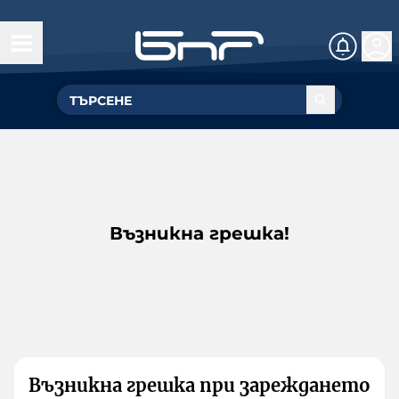
Възникна грешка!
Възникна грешка при зареждането