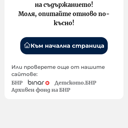
на съдържанието!
Моля, опитайте отново по-
късно!
Към начална страница
Или проверете още от нашите
сайтове:
БНР
Детското.БНР
Архивен фонд на БНР