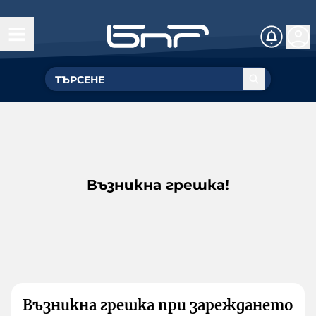
Възникна грешка!
Възникна грешка при зареждането