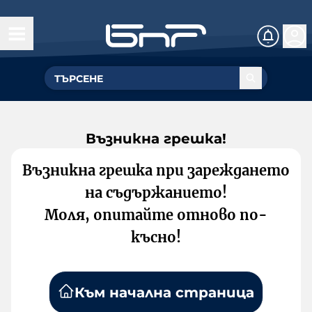
Възникна грешка!
Възникна грешка при зареждането
на съдържанието!
Моля, опитайте отново по-
късно!
Към начална страница