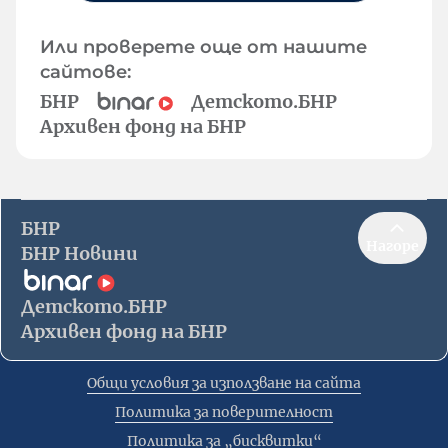
Или проверете още от нашите
сайтове:
БНР
Детското.БНР
Архивен фонд на БНР
БНР
Нагоре
БНР Новини
Детското.БНР
Архивен фонд на БНР
Общи условия за използване на сайта
Политика за поверителност
Политика за „бисквитки“