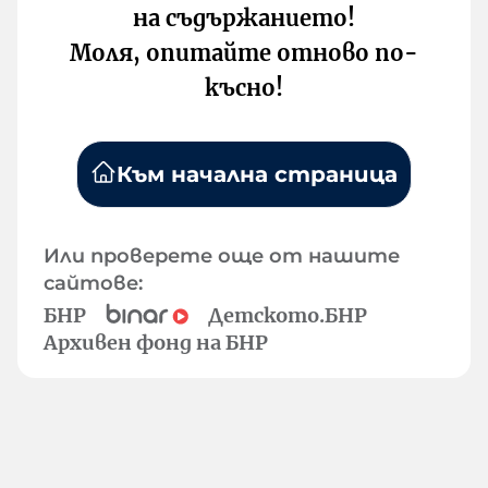
на съдържанието!
Моля, опитайте отново по-
късно!
Към начална страница
Или проверете още от нашите
сайтове:
БНР
Детското.БНР
Архивен фонд на БНР