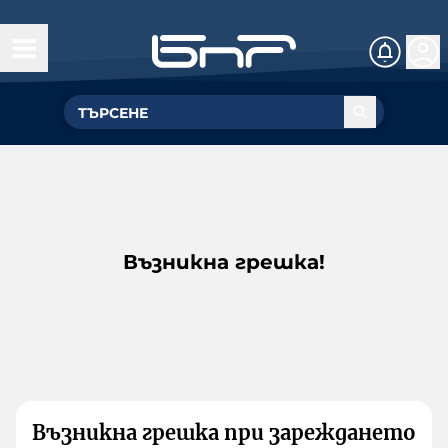
Възникна грешка!
Възникна грешка при зареждането