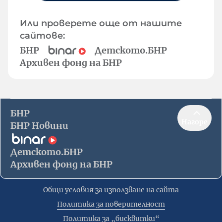
Или проверете още от нашите
сайтове:
БНР
Детското.БНР
Архивен фонд на БНР
БНР
Нагоре
БНР Новини
Детското.БНР
Архивен фонд на БНР
Общи условия за използване на сайта
Политика за поверителност
Политика за „бисквитки“