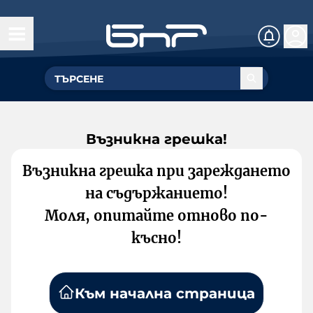
Възникна грешка!
Възникна грешка при зареждането
на съдържанието!
Моля, опитайте отново по-
късно!
Към начална страница