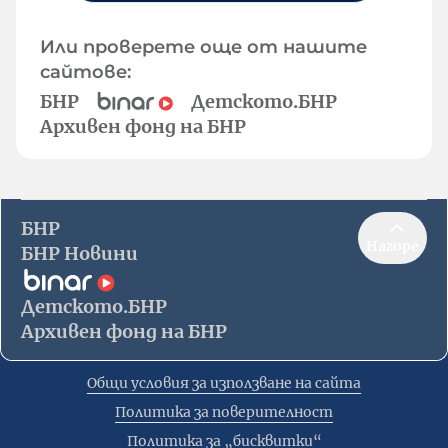
Или проверете още от нашите
сайтове:
БНР
Детското.БНР
Архивен фонд на БНР
БНР
Нагоре
БНР Новини
Детското.БНР
Архивен фонд на БНР
Общи условия за използване на сайта
Политика за поверителност
Политика за „бисквитки“