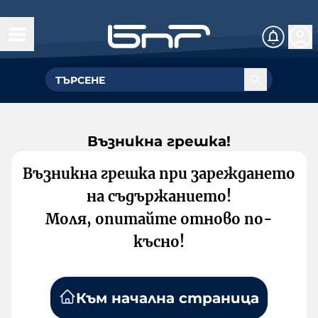
Възникна грешка!
Възникна грешка при зареждането
на съдържанието!
Моля, опитайте отново по-
късно!
Към начална страница