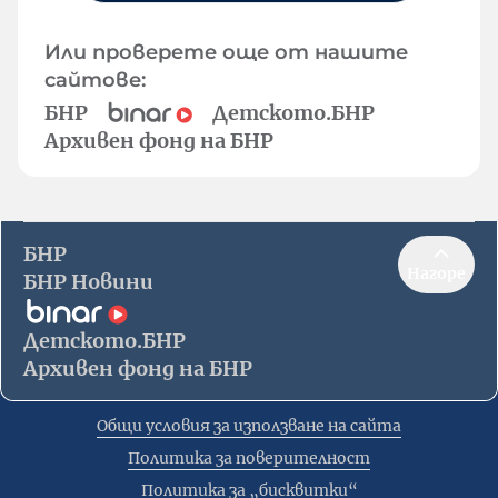
Или проверете още от нашите
сайтове:
БНР
Детското.БНР
Архивен фонд на БНР
БНР
Нагоре
БНР Новини
Детското.БНР
Архивен фонд на БНР
Общи условия за използване на сайта
Политика за поверителност
Политика за „бисквитки“