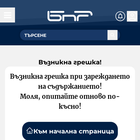
Възникна грешка!
Възникна грешка при зареждането
на съдържанието!
Моля, опитайте отново по-
късно!
Към начална страница