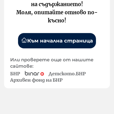
на съдържанието!
Моля, опитайте отново по-
късно!
Към начална страница
Или проверете още от нашите
сайтове:
БНР
Детското.БНР
Архивен фонд на БНР