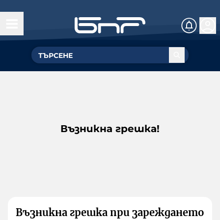
Възникна грешка!
Възникна грешка при зареждането