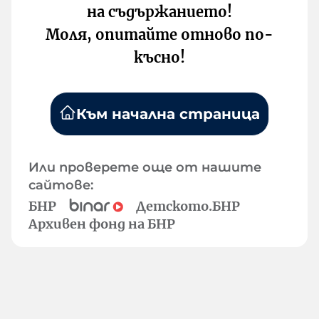
на съдържанието!
Моля, опитайте отново по-
късно!
Към начална страница
Или проверете още от нашите
сайтове:
БНР
Детското.БНР
Архивен фонд на БНР