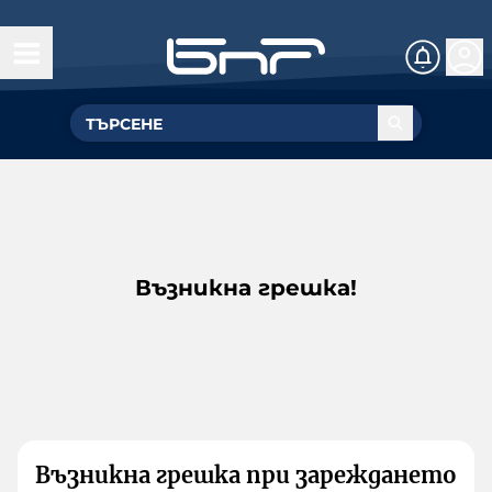
Възникна грешка!
Възникна грешка при зареждането