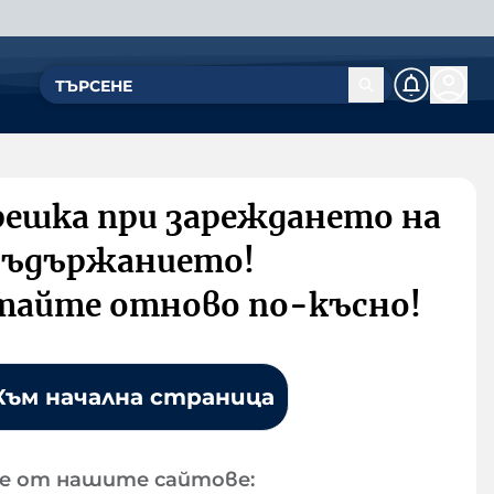
решка при зареждането на
съдържанието!
тайте отново по-късно!
Към начална страница
е от нашите сайтове: