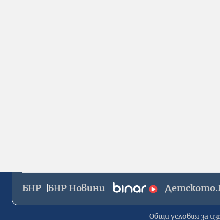
БНР
БНР Новини
Детското.
Общи условия за из