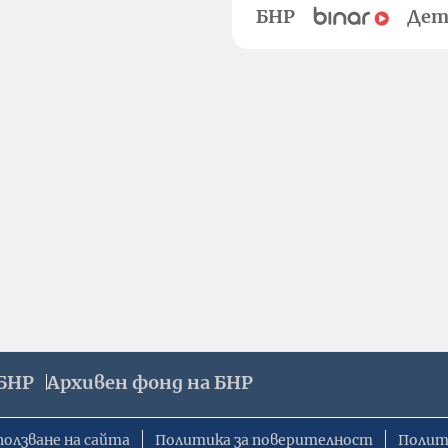
БНР
Дет
БНР
Архивен фонд на БНР
ползване на сайта
Политика за поверителност
Полит