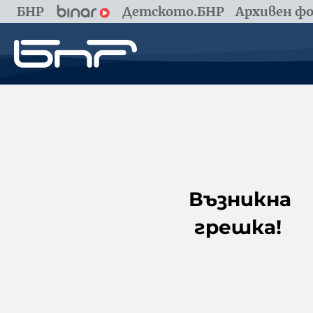
БНР
Детското.БНР
Архивен фо
Възникна
грешка!