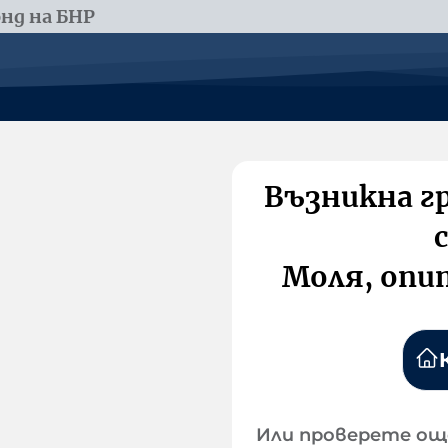
нд на БНР
Възникна г
Моля, опи
Или проверете ощ