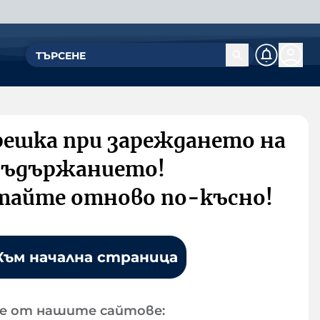
решка при зареждането на
съдържанието!
тайте отново по-късно!
Към начална страница
е от нашите сайтове: