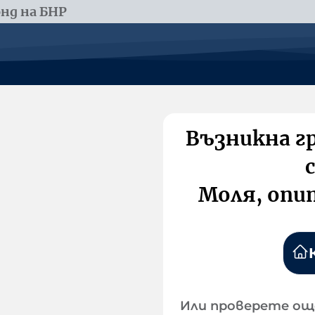
нд на БНР
Възникна г
Моля, опи
Или проверете ощ