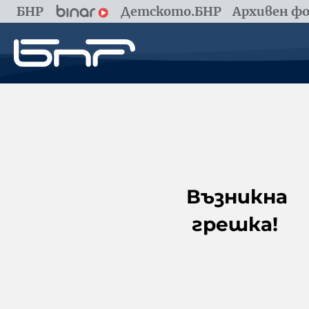
БНР
Детското.БНР
Архивен фо
Възникна
грешка!