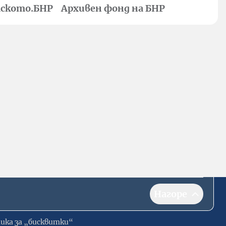
ското.БНР
Архивен фонд на БНР
Нагоре
ика за „бисквитки“