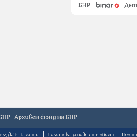
БНР
Дет
БНР
Архивен фонд на БНР
ползване на сайта
Политика за поверителност
Полит