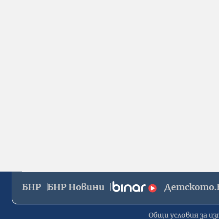
БНР
БНР Новини
Детското.
Общи условия за из