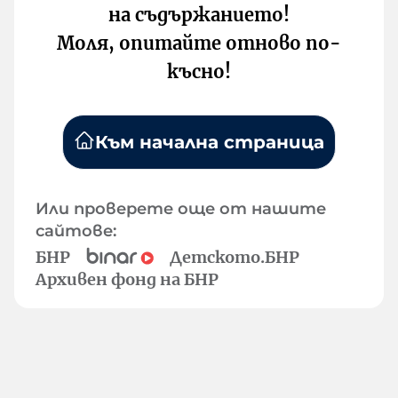
на съдържанието!
Моля, опитайте отново по-
късно!
Към начална страница
Или проверете още от нашите
сайтове:
БНР
Детското.БНР
Архивен фонд на БНР