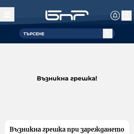
Възникна грешка!
Възникна грешка при зареждането