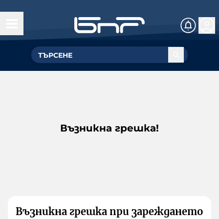
Възникна грешка!
Възникна грешка при зареждането