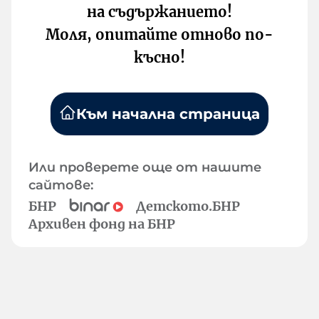
на съдържанието!
Моля, опитайте отново по-
късно!
Към начална страница
Или проверете още от нашите
сайтове:
БНР
Детското.БНР
Архивен фонд на БНР