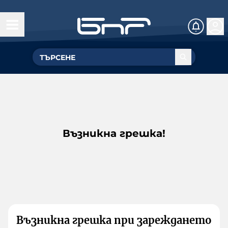
Възникна грешка!
Възникна грешка при зареждането