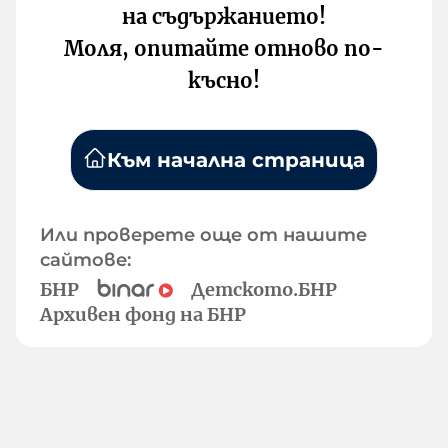
на съдържанието!
Моля, опитайте отново по-
късно!
Към начална страница
Или проверете още от нашите
сайтове:
БНР
Детското.БНР
Архивен фонд на БНР