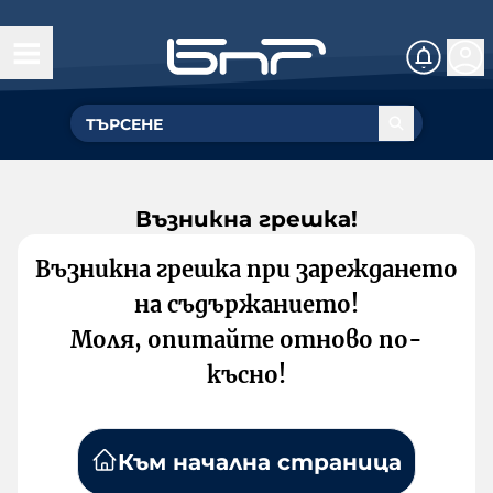
Възникна грешка!
Възникна грешка при зареждането
на съдържанието!
Моля, опитайте отново по-
късно!
Към начална страница