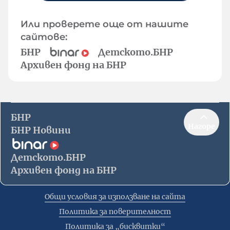
Или проверете още от нашите
сайтове:
БНР
Детското.БНР
Архивен фонд на БНР
БНР
Нагоре
БНР Новини
Детското.БНР
Архивен фонд на БНР
Общи условия за използване на сайта
Политика за поверителност
Политика за „бисквитки“