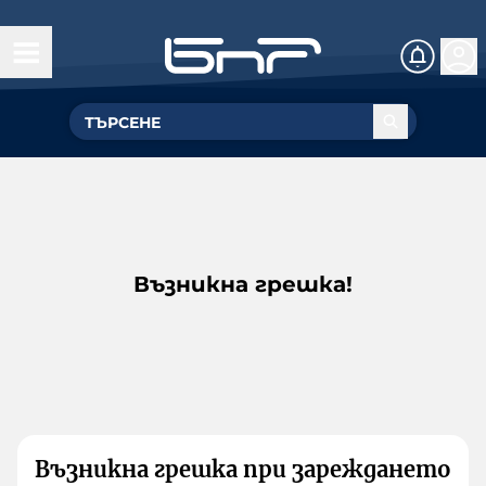
Възникна грешка!
Възникна грешка при зареждането