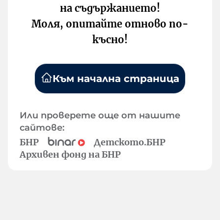
на съдържанието!
Моля, опитайте отново по-
късно!
Към начална страница
Или проверете още от нашите
сайтове:
БНР
Детското.БНР
Архивен фонд на БНР