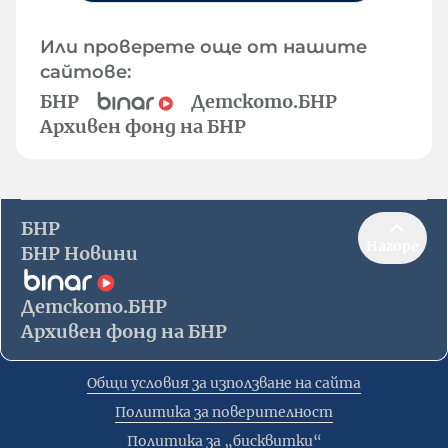
Или проверете още от нашите
сайтове:
БНР
Детското.БНР
Архивен фонд на БНР
БНР
Нагоре
БНР Новини
Детското.БНР
Архивен фонд на БНР
Общи условия за използване на сайта
Политика за поверителност
Политика за „бисквитки“