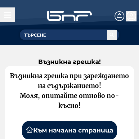
Възникна грешка!
Възникна грешка при зареждането
на съдържанието!
Моля, опитайте отново по-
късно!
Към начална страница