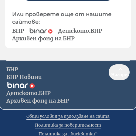
Или проверете още от нашите
сайтове:
БНР
Детското.БНР
Архивен фонд на БНР
БНР
Нагоре
БНР Новини
Детското.БНР
Архивен фонд на БНР
Общи условия за използване на сайта
Политика за поверителност
Политика за „бисквитки“