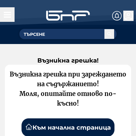
Възникна грешка!
Възникна грешка при зареждането
на съдържанието!
Моля, опитайте отново по-
късно!
Към начална страница