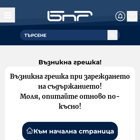
Възникна грешка!
Възникна грешка при зареждането
на съдържанието!
Моля, опитайте отново по-
късно!
Към начална страница