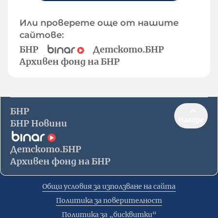
Или проверете още от нашите
сайтове:
БНР
Детското.БНР
Архивен фонд на БНР
БНР
Нагоре
БНР Новини
Детското.БНР
Архивен фонд на БНР
Общи условия за използване на сайта
Политика за поверителност
Политика за „бисквитки“