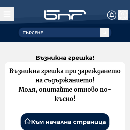
Възникна грешка!
Възникна грешка при зареждането
на съдържанието!
Моля, опитайте отново по-
късно!
Към начална страница