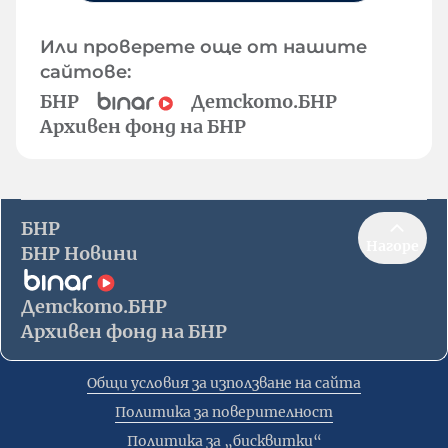
Или проверете още от нашите
сайтове:
БНР
Детското.БНР
Архивен фонд на БНР
БНР
Нагоре
БНР Новини
Детското.БНР
Архивен фонд на БНР
Общи условия за използване на сайта
Политика за поверителност
Политика за „бисквитки“