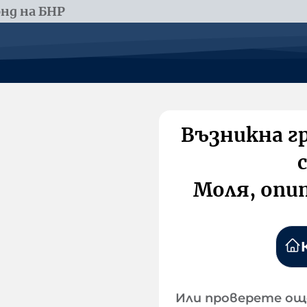
нд на БНР
Възникна г
Моля, опи
Или проверете ощ