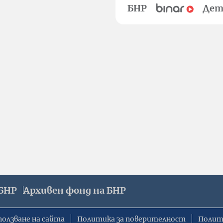
БНР
Дет
БНР
Архивен фонд на БНР
ползване на сайта
Политика за поверителност
Полит