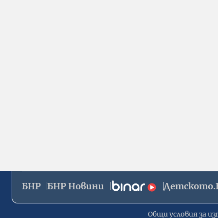
БНР
БНР Новини
Детското.
Общи условия за из