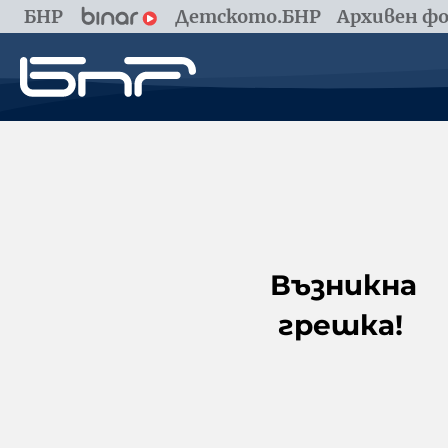
БНР
Детското.БНР
Архивен фо
Възникна
грешка!