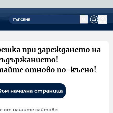
решка при зареждането на
съдържанието!
тайте отново по-късно!
Към начална страница
е от нашите сайтове: