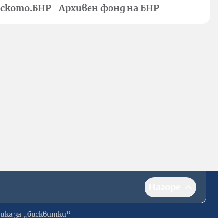
ското.БНР
Архивен фонд на БНР
Нагоре
ика за „бисквитки“