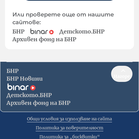
Или проверете още от нашите
сайтове:
БНР
Детското.БНР
Архивен фонд на БНР
БНР
Нагоре
БНР Новини
Детското.БНР
Архивен фонд на БНР
Общи условия за използване на сайта
Политика за поверителност
Политика за „бисквитки“