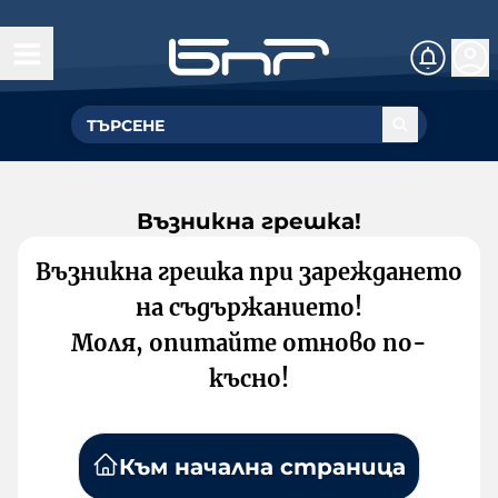
Възникна грешка!
Възникна грешка при зареждането
на съдържанието!
Моля, опитайте отново по-
късно!
Към начална страница