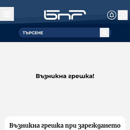
Възникна грешка!
Възникна грешка при зареждането