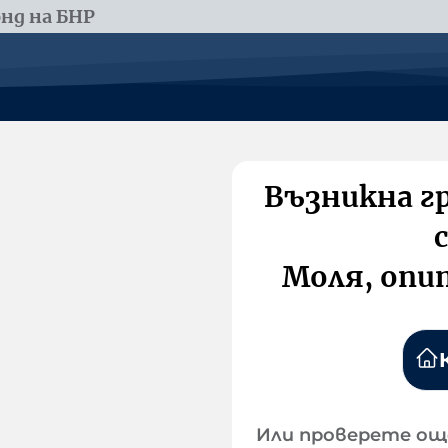
нд на БНР
Възникна г
Моля, опи
Или проверете ощ