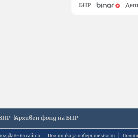
БНР
Дет
БНР
Архивен фонд на БНР
ползване на сайта
Политика за поверителност
Полит