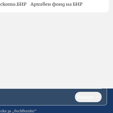
ското.БНР
Архивен фонд на БНР
Нагоре
ика за „бисквитки“