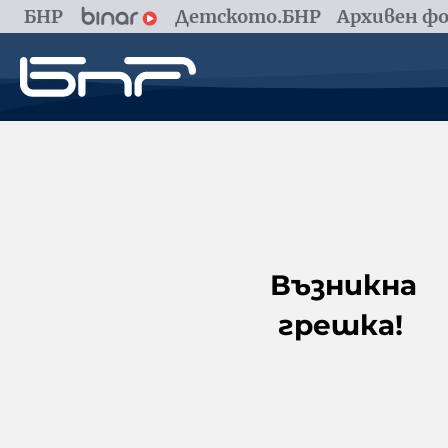
БНР
Детското.БНР
Архивен фо
Възникна
грешка!