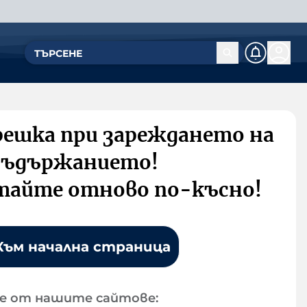
решка при зареждането на
съдържанието!
тайте отново по-късно!
Към начална страница
е от нашите сайтове: