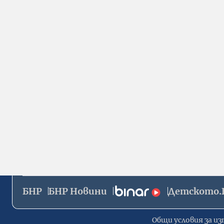
БНР
БНР Новини
Детското.
Общи условия за из