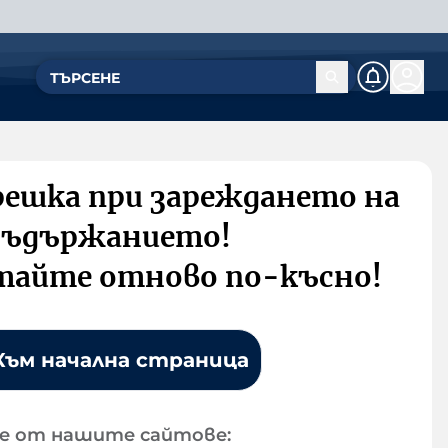
решка при зареждането на
съдържанието!
тайте отново по-късно!
Към начална страница
е от нашите сайтове: