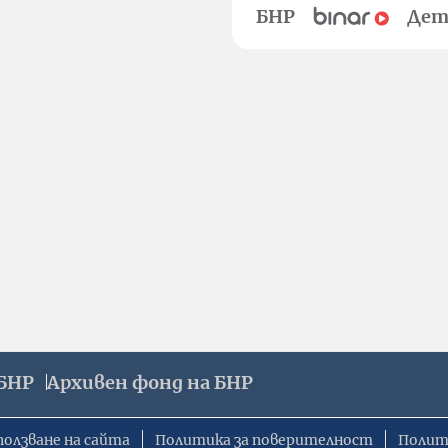
БНР
Дет
БНР
Архивен фонд на БНР
ползване на сайта
Политика за поверителност
Полит