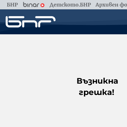
БНР
Детското.БНР
Архивен фо
Възникна
грешка!