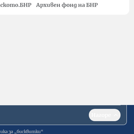
ското.БНР
Архивен фонд на БНР
Нагоре
ика за „бисквитки“