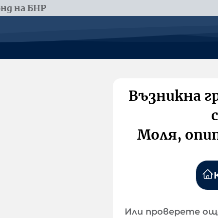
нд на БНР
Възникна г
Моля, опи
Или проверете ощ