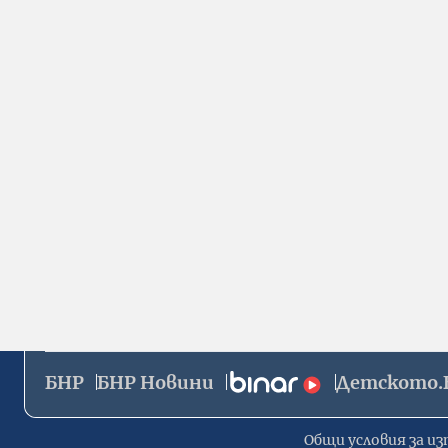
БНР
БНР Новини
Детското.
Общи условия за из