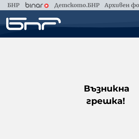
БНР
Детското.БНР
Архивен фо
Възникна
грешка!