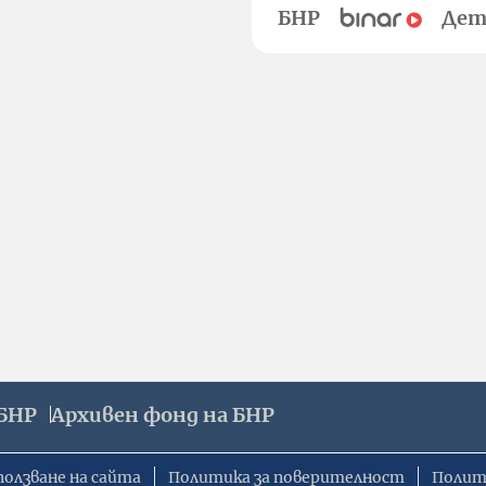
БНР
Дет
БНР
Архивен фонд на БНР
ползване на сайта
Политика за поверителност
Полит