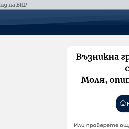
нд на БНР
Възникна г
Моля, опи
Или проверете ощ