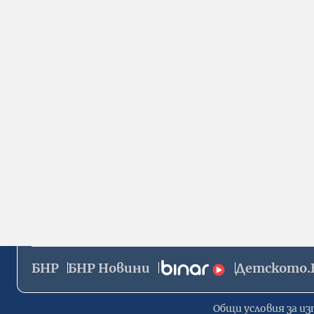
БНР
БНР Новини
Детското.
Общи условия за из