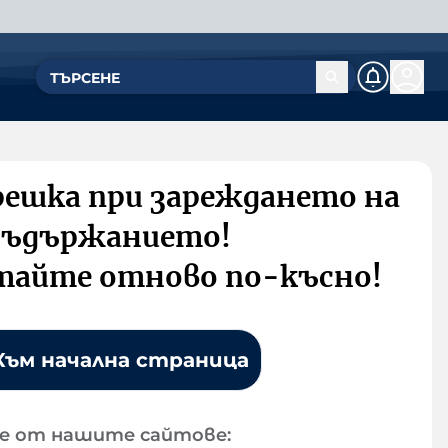
решка при зареждането на
съдържанието!
тайте отново по-късно!
Към начална страница
е от нашите сайтове: