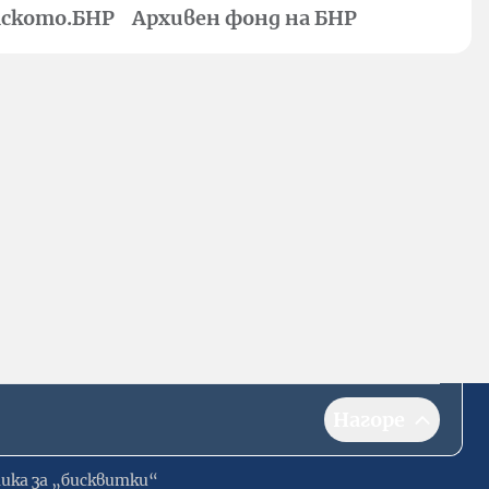
ското.БНР
Архивен фонд на БНР
Нагоре
ика за „бисквитки“