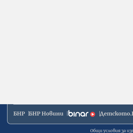
БНР
БНР Новини
Детското.
Общи условия за из