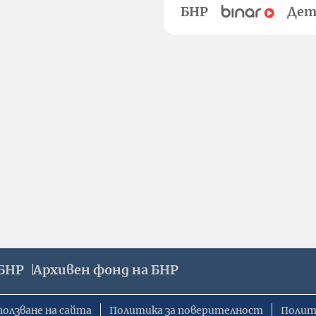
БНР
Дет
БНР
Архивен фонд на БНР
ползване на сайта
Политика за поверителност
Полит