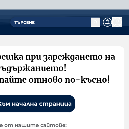
решка при зареждането на
съдържанието!
тайте отново по-късно!
Към начална страница
е от нашите сайтове: