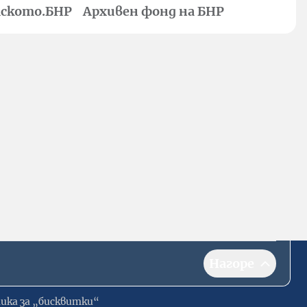
ското.БНР
Архивен фонд на БНР
Нагоре
ика за „бисквитки“