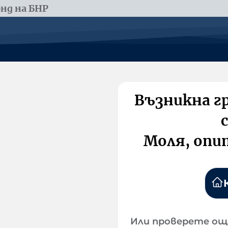
нд на БНР
Възникна г
Моля, опи
Или проверете ощ