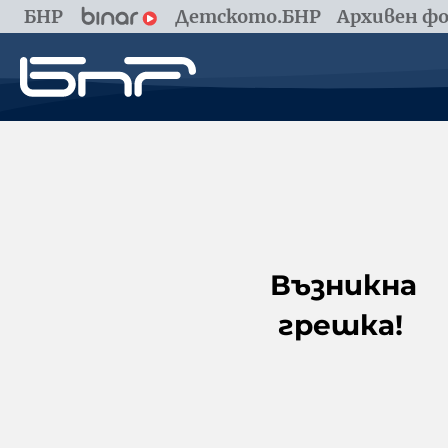
БНР
Детското.БНР
Архивен фо
Възникна
грешка!