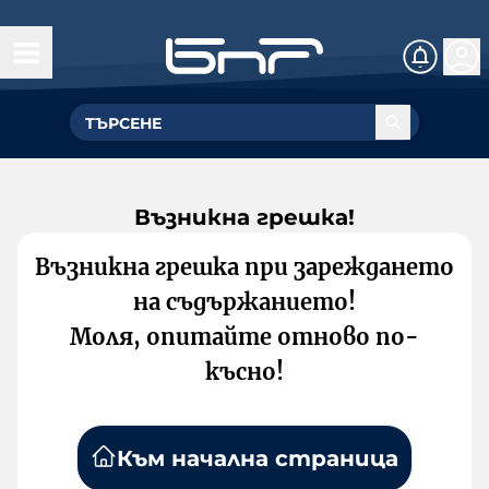
Възникна грешка!
Възникна грешка при зареждането
на съдържанието!
Моля, опитайте отново по-
късно!
Към начална страница