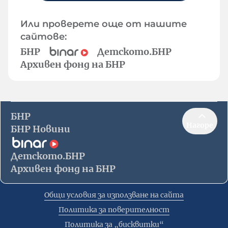
Или проверете още от нашите
сайтове:
БНР
Детското.БНР
Архивен фонд на БНР
БНР
Нагоре
БНР Новини
Детското.БНР
Архивен фонд на БНР
Общи условия за използване на сайта
Политика за поверителност
Политика за „бисквитки“