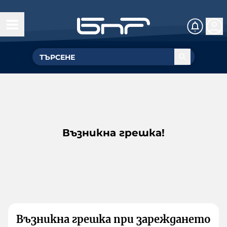
Възникна грешка!
Възникна грешка при зареждането