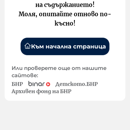
на съдържанието!
Моля, опитайте отново по-
късно!
Към начална страница
Или проверете още от нашите
сайтове:
БНР
Детското.БНР
Архивен фонд на БНР