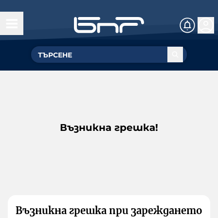
Възникна грешка!
Възникна грешка при зареждането