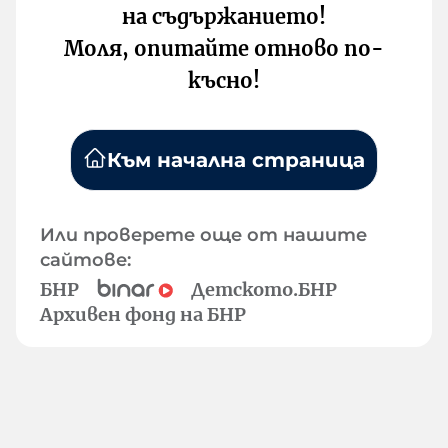
на съдържанието!
Моля, опитайте отново по-
късно!
Към начална страница
Или проверете още от нашите
сайтове:
БНР
Детското.БНР
Архивен фонд на БНР