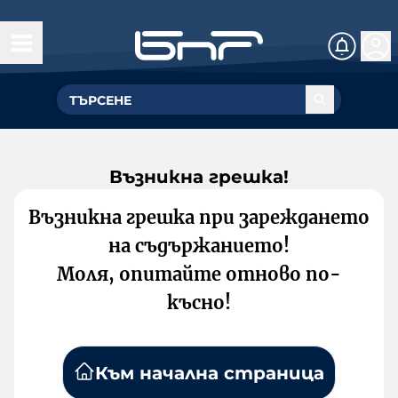
Възникна грешка!
Възникна грешка при зареждането
на съдържанието!
Моля, опитайте отново по-
късно!
Към начална страница