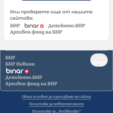
Или проверете още от нашите
сайтове:
БНР
Детското.БНР
Архивен фонд на БНР
БНР
Нагоре
БНР Новини
Детското.БНР
Архивен фонд на БНР
Общи условия за използване на сайта
Политика за поверителност
Политика за „бисквитки“